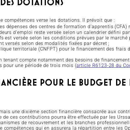
 DES DOTATIONS
e compétences verse les dotations. Il prévoit que :
es dépenses des centres de formation d’apprentis (CFA) r
deurs d’emploi reste versée selon un calendrier défini pa
fs est versée selon les conditions prévues par le marché 
nt versés selon des modalités fixées par décret ;
lique territoriale (CNFPT) pour le financement des frais 
en tenant compte notamment des besoins de financement et
 pour une période de trois mois (
article R6123-28 du Cod
NANCIÈRE POUR LE BUDGET DE
is une dixième section financière consacrée aux contrib
cte de ces contributions pourra être effectuée par les Urs
ganismes de recouvrement et les branches professionnell
e compétences qui en assurera la répartition entre les O