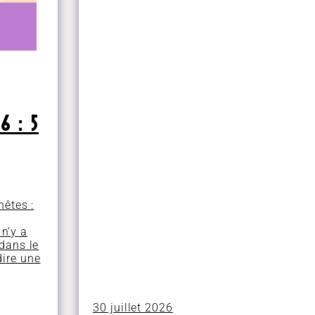
 : 5
nêtes :
 n’y a
 dans le
dire une
30 juillet 2026