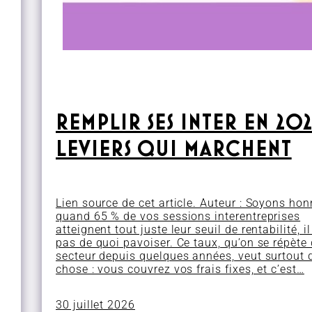
REMPLIR SES INTER EN 2026
LEVIERS QUI MARCHENT
Lien source de cet article. Auteur : Soyons hon
quand 65 % de vos sessions interentreprises
atteignent tout juste leur seuil de rentabilité, il
pas de quoi pavoiser. Ce taux, qu’on se répète
secteur depuis quelques années, veut surtout 
chose : vous couvrez vos frais fixes, et c’est…
30 juillet 2026