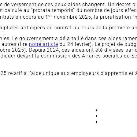
 de versement de ces deux aides changent. Un décret publi
est calculé au “prorata temporis” du nombre de jours effe
er
ntrats en cours au 1
novembre 2025, la proratisation “n’
ruptures anticipées du contrat au cours de la première a
ies. Le gouvernement a déjà taillé dans ces aides ramen
 autres (lire
notre article
du 24 février). Le projet de bud
obre 2025). Depuis 2024, ces aides ont été divisées par 
ndiquer devant la commission des Affaires sociales du Sé
5 relatif à l’aide unique aux employeurs d’apprentis et