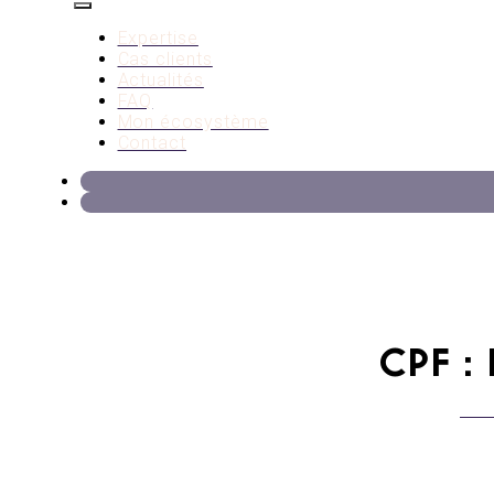
Expertise
Cas clients
Actualités
FAQ
Mon écosystème
Contact
CPF :